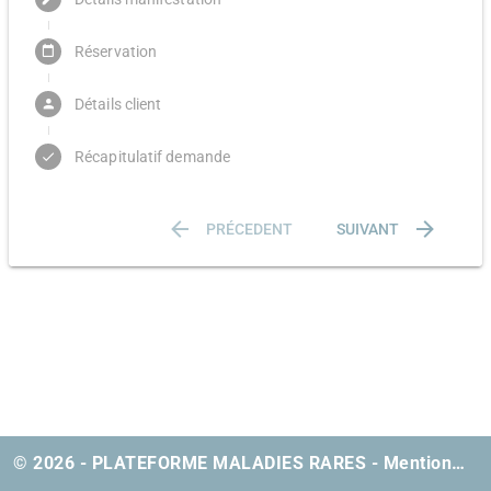
Réservation
Détails client
Récapitulatif demande
done
PRÉCEDENT
SUIVANT
© 2026 - PLATEFORME MALADIES RARES
-
Mentions légales