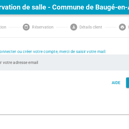
rvation de salle - Commune de Baugé-en-
tion
Réservation
Détails client
print
nnecter ou créer votre compte, merci de saisir votre mail:
AIDE